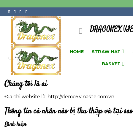
Skip
to
content
DRAGONEX VI
HOME
STRAW HAT
Our success is your trust
BASKET
Chúng tôi là ai
Địa chỉ website là: http://demo5.vinasite.com.vn.
Thông tin cá nhân nào bị thu thập và tại sa
Bình luận