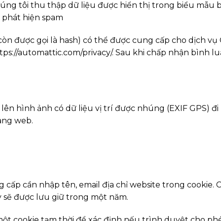
húng tôi thu thập dữ liệu được hiển thị trong biểu mẫu b
p phát hiện spam
(còn được gọi là hash) có thể được cung cấp cho dịch v
ttps://automattic.com/privacy/. Sau khi chấp nhận bình l
 lên hình ảnh có dữ liệu vị trí được nhúng (EXIF GPS) đ
rang web.
g cấp cần nhập tên, email địa chỉ website trong cookie
ày sẽ được lưu giữ trong một năm.
 một cookie tạm thời để xác định nếu trình duyệt cho 