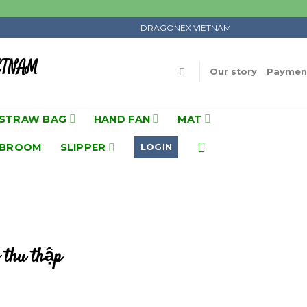
DRAGONEX VIETNAM
ETNAM
Our story
Payment
STRAW BAG
HAND FAN
MAT
BROOM
SLIPPER
LOGIN
o thu thập