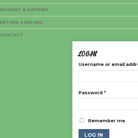
PAYMENT & SHIPPING
RETURN & REFUND
CONTACT
LOGIN
Username or email add
Password
*
Remember me
LOG IN