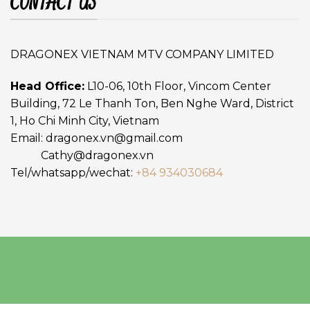
CONTACT US
DRAGONEX VIETNAM MTV COMPANY LIMITED
Head Office:
L10-06, 10th Floor, Vincom Center
Building, 72 Le Thanh Ton, Ben Nghe Ward, District
1, Ho Chi Minh City, Vietnam
Email:
dragonex.vn@gmail.com
Cathy@dragonex.vn
Tel/whatsapp/wechat:
+84 934030684